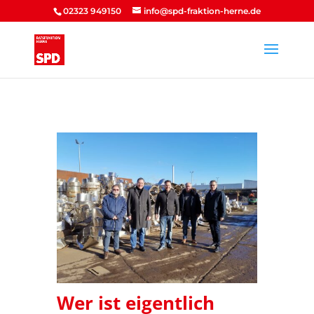
02323 949150
info@spd-fraktion-herne.de
Wer ist eigentlich