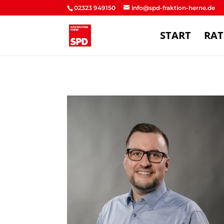
02323 949150
info@spd-fraktion-herne.de
START
RAT