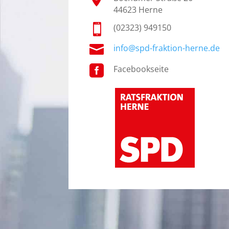
44623 Herne

(02323) 949150

info@spd-fraktion-herne.de

Facebookseite