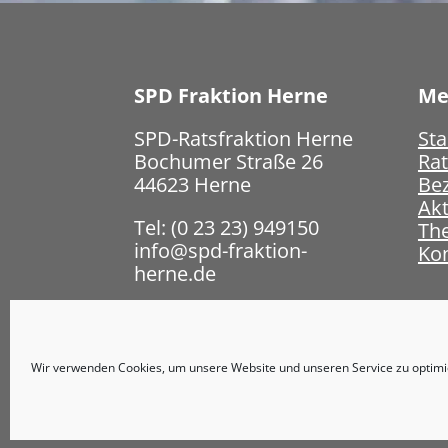
SPD Fraktion Herne
Me
SPD-Ratsfraktion Herne
Sta
Bochumer Straße 26
Rat
44623 Herne
Bez
Akt
Tel: (0 23 23) 949150
Th
info@spd-fraktion-
Ko
herne.de
Impressum
Datenschutz
Wir verwenden Cookies, um unsere Website und unseren Service zu optimi