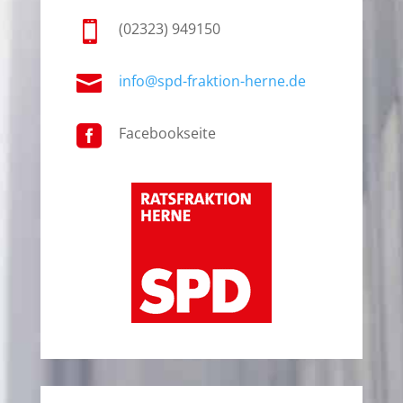

(02323) 949150

info@spd-fraktion-herne.de

Facebookseite